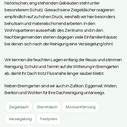
historischen, eng stehenden Gebäuden steht unter
besonderem Schutz. Gewachsene Ziegeldächer reagieren
empfindlich auf zu hohen Druck, weshalb wir hier besonders
behutsam und materialschonend arbeiten. In den
Wohnquartieren ausserhalb des Zentrums und in den
Nachbargemeinden stehen dagegen viele Einfamilienhäuser,
bei denen sich nach der Reinigung eine Versiegelung lohnt.
Wir kennen die feuchten Lagen entlang der Reuss und stimmen
Reinigung, Schutz und Termin auf die Witterung in Bremgarten
ab, damit Ihr Dach trotz Flussnähe länger sauber bleibt.
Neben Bremgarten sind wir auch in Zufikon, Eggenwil, Widen,
Berikon und Wohlen für Ihre Dachreinigung unterwegs.
Ziegeldach
Eternitdach
Moosentfernung
Versiegelung
Festpreis