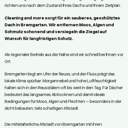
richten uns nach dem Zustand Ihres Dachs und Ihrem Zeitplan.
Cleaning and more sorgt für ein sauberes, geschütztes
Dach in Bremgarten. Wir entfernen Moos, Algen und
Schmutz schonend und versiegeln die Ziegel auf
Wunsch für langfristigen Schutz.
Als regionaler Betrieb aus der Nähe sind wir schnell bei Ihnen vor
Ort.
Bremgarten liegt am Ufer der Reuss, und der Fluss prägt das
lokale Klima spürbar: Morgennebel und hohe Luftfeuchtigkeit
halten sich in den Reusstälern oft bis weit in den Tag. Für Dächer
bedeutet das langsames Abtrocknen und damit ideale
Bedingungen für Moos, Algen und Flechten – besonders in der
dicht bebauten, teils schattigen Altstadt.
Die mittelalterliche Altstadt von Bremgarten mit ihren