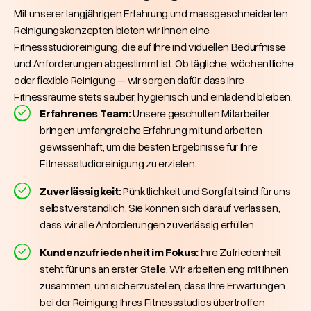
Mit unserer langjährigen Erfahrung und massgeschneiderten
Reinigungskonzepten bieten wir Ihnen eine
Fitnessstudioreinigung, die auf Ihre individuellen Bedürfnisse
und Anforderungen abgestimmt ist. Ob tägliche, wöchentliche
oder flexible Reinigung – wir sorgen dafür, dass Ihre
Fitnessräume stets sauber, hygienisch und einladend bleiben.
Erfahrenes Team:
Unsere geschulten Mitarbeiter
bringen umfangreiche Erfahrung mit und arbeiten
gewissenhaft, um die besten Ergebnisse für Ihre
Fitnessstudioreinigung zu erzielen.
Zuverlässigkeit:
Pünktlichkeit und Sorgfalt sind für uns
selbstverständlich. Sie können sich darauf verlassen,
dass wir alle Anforderungen zuverlässig erfüllen.
Kundenzufriedenheit im Fokus:
Ihre Zufriedenheit
steht für uns an erster Stelle. Wir arbeiten eng mit Ihnen
zusammen, um sicherzustellen, dass Ihre Erwartungen
bei der Reinigung Ihres Fitnessstudios übertroffen