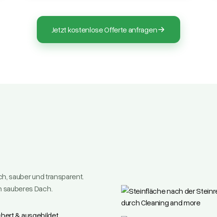
Jetzt kostenlose Offerte anfragen
ich, sauber und transparent.
n sauberes Dach.
chert & ausgebildet