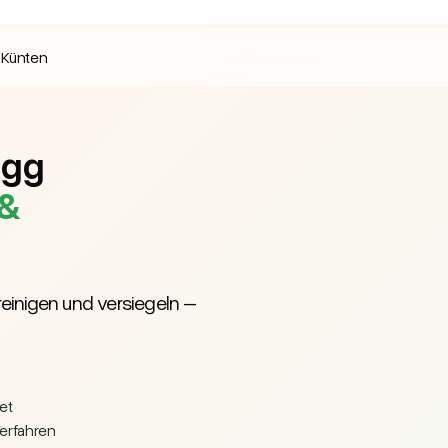
 Künten
ugg
 &
 reinigen und versiegeln –
et
Verfahren