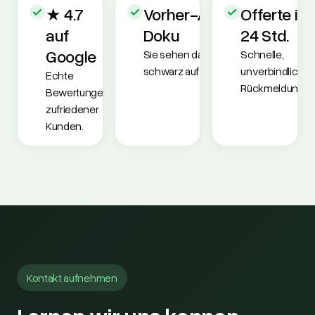
★ 4.7
Vorher-/Nachher-
Offerte in
auf
Doku
24 Std.
Google
Sie sehen das Ergebnis
Schnelle,
schwarz auf weiss.
unverbindliche
Echte
Rückmeldung.
Bewertungen
zufriedener
Kunden.
Kontakt aufnehmen