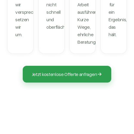
wir
nicht
Arbeit
für
versprechen,
schnell
ausführen.
ein
setzen
und
Kurze
Ergebnis,
wir
oberflächlich.
Wege,
das
um.
ehrliche
hält.
Beratung.
Jetzt kostenlose Offerte anfragen