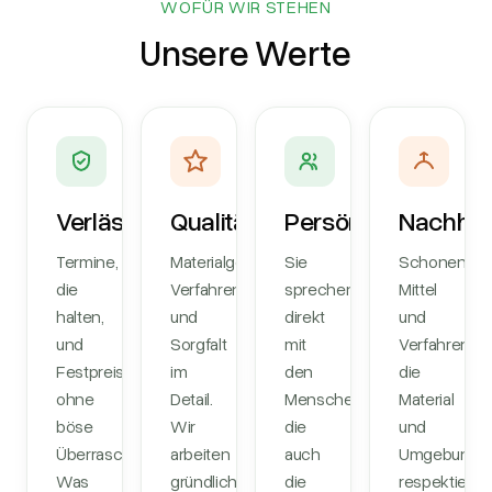
WOFÜR WIR STEHEN
Unsere Werte
Verlässlichkeit
Qualität
Persönlich
Nachhal
Termine,
Materialgerechte
Sie
Schonende
die
Verfahren
sprechen
Mittel
halten,
und
direkt
und
und
Sorgfalt
mit
Verfahren,
Festpreise
im
den
die
ohne
Detail.
Menschen,
Material
böse
Wir
die
und
Überraschungen.
arbeiten
auch
Umgebung
Was
gründlich,
die
respektieren