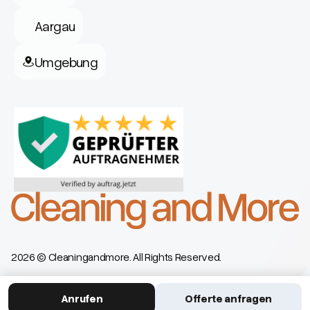
Aargau
Umgebung
2026 © Cleaningandmore. All Rights Reserved.
Datenschutzerklärung
Impressum
Anrufen
Offerte anfragen