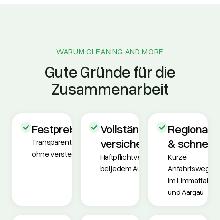
WARUM CLEANING AND MORE
Gute Gründe für die
Zusammenarbeit
Festpreisgarantie
Vollständig
Regional
versichert
& schnell
Transparent kalkuliert,
ohne versteckte Kosten.
Haftpflichtversichert
Kurze
bei jedem Auftrag.
Anfahrtswege
im Limmattal
und Aargau