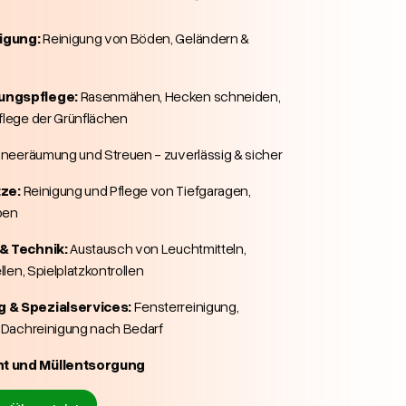
igung:
Reinigung von Böden, Geländern &
ungspflege:
Rasenmähen, Hecken schneiden,
flege der Grünflächen
neeräumung und Streuen - zuverlässig & sicher
tze:
Reinigung und Pflege von Tiefgaragen,
pen
 & Technik:
Austausch von Leuchtmitteln,
llen, Spielplatzkontrollen
 & Spezialservices:
Fensterreinigung,
r Dachreinigung nach Bedarf
t und Müllentsorgung