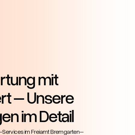
tung mit
t – Unsere
en im Detail
-Services im Freiamt Bremgarten–