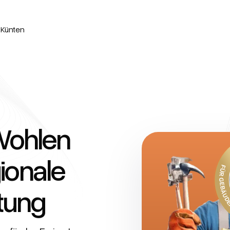
 Künten
Wohlen
ionale
tung