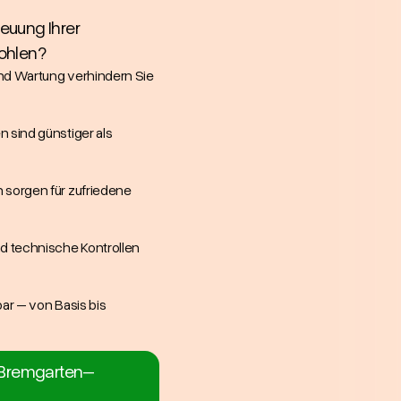
reuung Ihrer
ohlen?
nd Wartung verhindern Sie
n sind günstiger als
 sorgen für zufriedene
d technische Kontrollen
ar – von Basis bis
t Bremgarten–