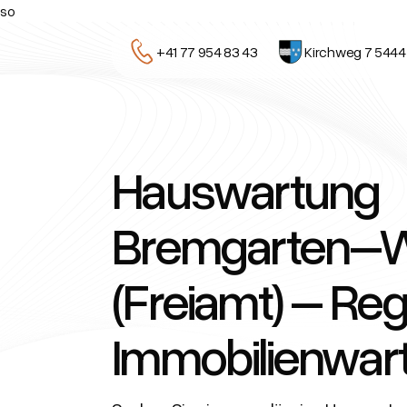
so
+41 77 954 83 43
Kirchweg 7 5444
Hauswartung
Bremgarten–
(Freiamt) – Reg
Immobilienwar