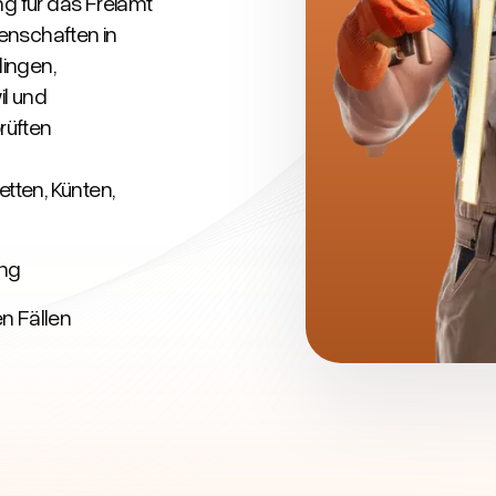
g für das Freiamt
enschaften in
lingen,
il und
rüften
etten, Künten,
ung
n Fällen