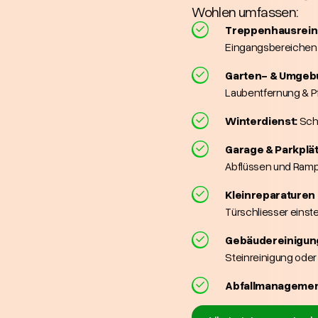
Wohlen umfassen:
Treppenhausrein
Eingangsbereichen
Garten- & Umgeb
Laubentfernung & P
Winterdienst:
Sch
Garage & Parkplä
Abflüssen und Ram
Kleinreparaturen
Türschliesser einste
Gebäudereinigung
Steinreinigung ode
Abfallmanagemen