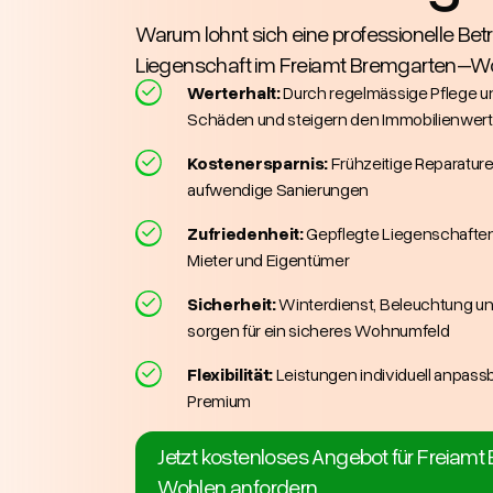
Warum lohnt sich eine professionelle Bet
Liegenschaft im Freiamt Bremgarten–W
Werterhalt:
Durch regelmässige Pflege u
Schäden und steigern den Immobilienwert
Kostenersparnis:
Frühzeitige Reparature
aufwendige Sanierungen
Zufriedenheit:
Gepflegte Liegenschaften
Mieter und Eigentümer
Sicherheit:
Winterdienst, Beleuchtung un
sorgen für ein sicheres Wohnumfeld
Flexibilität:
Leistungen individuell anpassb
Premium
Jetzt kostenloses Angebot für Freiam
Wohlen anfordern